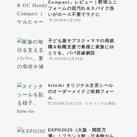
Compact」レビュー｜野球ユニ
フォームの泥汚れ＆スパイク洗
いがホース不要でラクに
2026年1月29日
子ども服サブスク＋ママの再就
職＆転職支援で奥様と家族にゆ
とりを。パパ目線解説
2025年11月24日
hitoiki オリジナル文言シール
のオーダーメイドご依頼フォー
ム
2025年11月17日
オリジナル商品
EXPO2025（大阪・関西万
博）！フランス館・日本館から