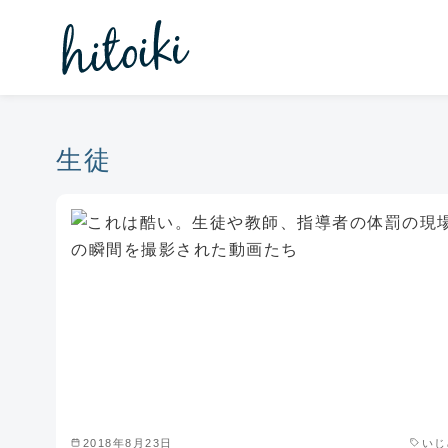
コ
ン
テ
ン
ツ
へ
生徒
移
動
2018年8月23日
いじ