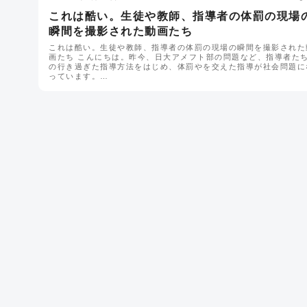
これは酷い。生徒や教師、指導者の体罰の現場
瞬間を撮影された動画たち
これは酷い。生徒や教師、指導者の体罰の現場の瞬間を撮影された
画たち こんにちは。昨今、日大アメフト部の問題など、指導者た
の行き過ぎた指導方法をはじめ、体罰やを交えた指導が社会問題に
っています。…