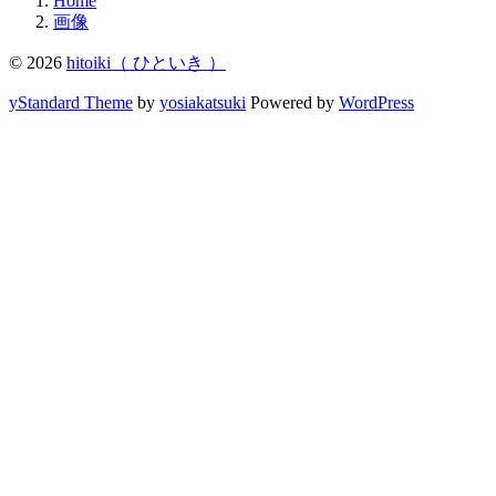
Home
画像
© 2026
hitoiki（ ひといき ）
yStandard Theme
by
yosiakatsuki
Powered by
WordPress