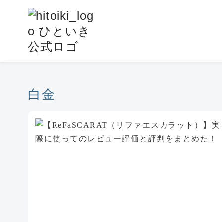
コ
ン
テ
ン
ツ
へ
移
白金
動