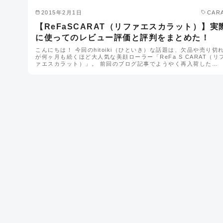
2015年2月1日
CAR
【ReFaSCARAT（リファエスカラット）】実
に使ってのレビュー評価と評判をまとめた！
こんにちは！ 今回のhitoiki（ひといき）な話題は、欠品や売り切
が何ヶ月も続くほど大人気な美顔ローラー「ReFa S CARAT（リ
ァエスカラット）」。 前回のブログ記事でようやく再入荷した…