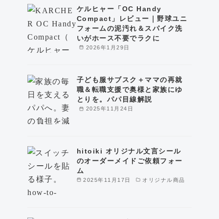
ケルヒャー「OC Handy
Compact」レビュー｜野球ユニ
フォームの泥汚れ＆スパイク洗
いがホース不要でラクに
2026年1月29日
子ども服サブスク＋ママの再就
職＆転職支援で奥様と家族にゆ
とりを。パパ目線解説
2025年11月24日
hitoiki オリジナル文言シール
のオーダーメイドご依頼フォー
ム
2025年11月17日
オリジナル商品