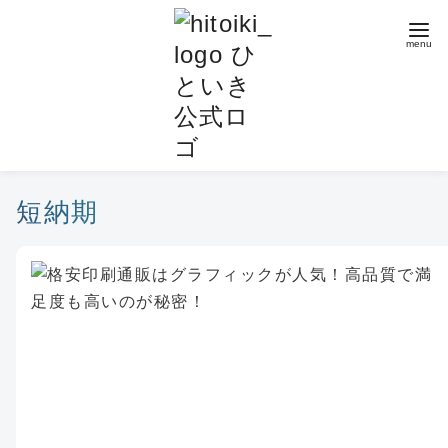
コ
ン
テ
ン
ツ
へ
移
動
短納期