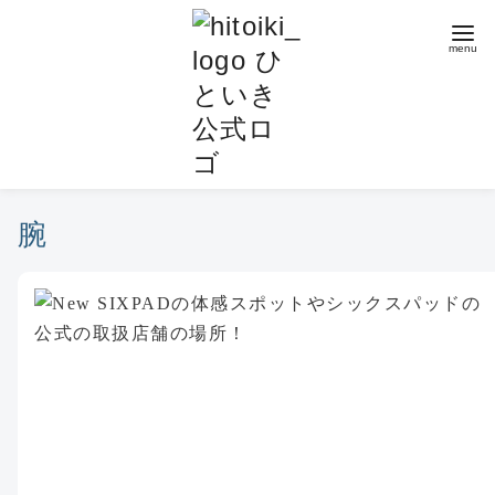
コ
ン
テ
ン
ツ
へ
移
動
腕