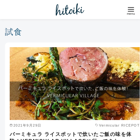
コ
ン
テ
ン
試食
ツ
へ
移
動
2021年9月29日
Vermicular RICEPOT
バーミキュラ ライスポットで炊いたご飯の味を体