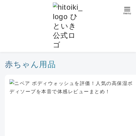
コ
ン
テ
ン
ツ
へ
移
動
赤ちゃん用品