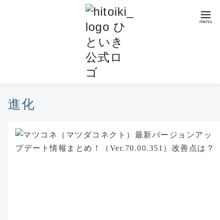
コ
ン
テ
ン
ツ
へ
移
動
進化