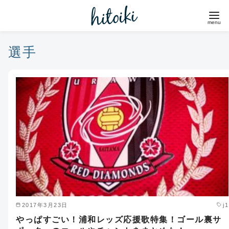
コ
ン
テ
ン
選手
ツ
へ
移
動
2017年3月23日
j1
やっぱすごい！浦和レッズ応援歌特集！ゴール裏サ