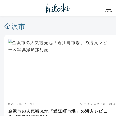
コ
ン
テ
ン
金沢市
ツ
へ
移
動
2016年1月17日
ライフスタイル・料理
金沢市の人気観光地「近江町市場」の潜入レビュー