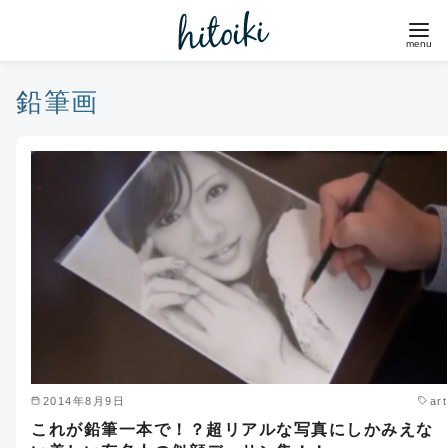
コ
ン
テ
ン
鉛筆画
ツ
へ
移
動
2014年8月9日
art
これが鉛筆一本で！？超リアルな写真にしかみえな