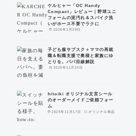
ケルヒャー「OC Handy
Compact」レビュー｜野球ユニ
フォームの泥汚れ＆スパイク洗
いがホース不要でラクに
2026年1月29日
子ども服サブスク＋ママの再就
職＆転職支援で奥様と家族にゆ
とりを。パパ目線解説
2025年11月24日
hitoiki オリジナル文言シール
のオーダーメイドご依頼フォー
ム
2025年11月17日
オリジナル商品