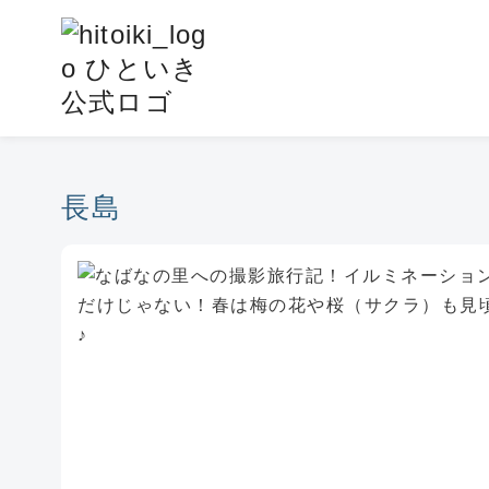
コ
ン
テ
ン
ツ
へ
移
長島
動