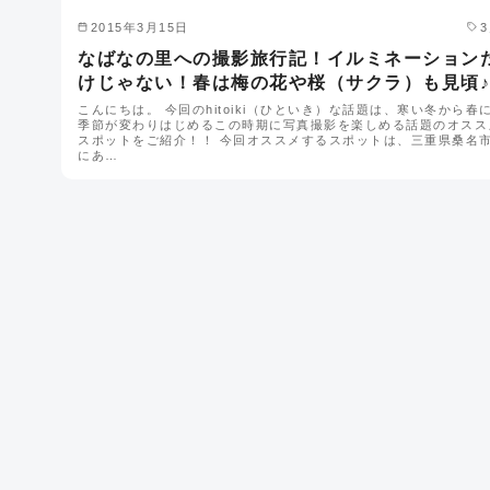
2015年3月15日
なばなの里への撮影旅行記！イルミネーション
けじゃない！春は梅の花や桜（サクラ）も見頃♪
こんにちは。 今回のhitoiki（ひといき）な話題は、寒い冬から春
季節が変わりはじめるこの時期に写真撮影を楽しめる話題のオスス
スポットをご紹介！！ 今回オススメするスポットは、三重県桑名
にあ…