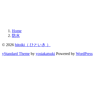
Home
防水
© 2026
hitoiki（ ひといき ）
yStandard Theme
by
yosiakatsuki
Powered by
WordPress