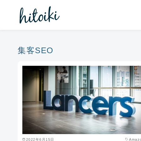
コ
ン
テ
ン
ツ
へ
集客SEO
移
動
2022年6月15日
Amaz