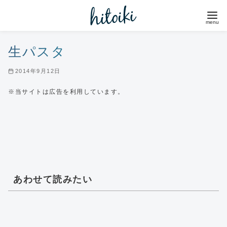
コ
ン
テ
ン
生パスタ
ツ
2014年9月12日
へ
移
※当サイトは広告を利用しています。
動
あわせて読みたい