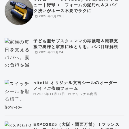
ュー｜野球ユニフォームの泥汚れ＆スパイ
ク洗いがホース不要でラクに
2026年1月29日
子ども服サブスク＋ママの再就職＆転職支
援で奥様と家族にゆとりを。パパ目線解説
2025年11月24日
hitoiki オリジナル文言シールのオーダー
メイドご依頼フォーム
2025年11月17日
オリジナル商品
EXPO2025（大阪・関西万博）！フランス