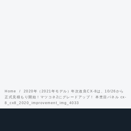
Home
2020年（2021年モデル）年次改良CX-8は、10/26から
正式見積もり開始！マツコネ2にグレードアップ！ 本杢目パネル cx-
8_cx8_2020_improvement_img_4033