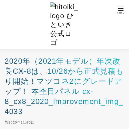
コ
ン
テ
ン
ツ
へ
移
動
2020年（2021年モデル）年次改
良CX-8は、10/26から正式見積も
り開始！マツコネ2にグレードア
ップ！ 本杢目パネル cx-
8_cx8_2020_improvement_img_
4033
2020年11月5日