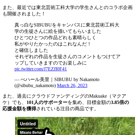
また、最近では東北芸術工科大学の学生さんとのコラボ企画
も開催されました！
真っ白なSIBUBUをキャンバスに東北芸術工科大
学の生徒さんに絵を描いてもらいました
ひとつひとつの作品どれも素晴らしく
私がやりたかったのはこれなんだ！
と確信しました
それぞれの作品を生徒さんのコメントもつけてア
ップしていきますのでお楽しみに
pic.twitter.com/J7EZfI0F41
— べハール美里｜SIBUBU by Nakamoto
(@sibubu_nakamoto)
March 26, 2023
また、過去にクラウドファンディングのMakuake（マクア
ケ）でも、
101人のサポーター
を集め、目標金額の
3.85倍の
応援金額を獲得
されている注目の商品です。