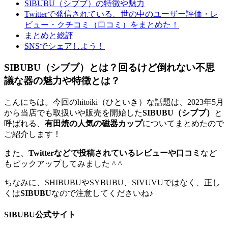
SIBUBU（シブブ）の特徴や魅力
Twitterで発信されている、世の中のユーザー評価・レ
ビュー・クチコミ（口コミ）をまとめた！
まとめと総評
SNSでシェアしよう！
SIBUBU（シブブ）とは？回るけど倒れない不思
議な器の魅力や特徴とは？
こんにちは。今回のhitoiki（ひといき）な話題は、2023年5月
から当店でも取扱いや販売を開始した
SIBUBU（シブブ）
と
呼ばれる、
有田焼の人気の磁器カップ
についてまとめたので
ご紹介します！
また、
Twitterなどで投稿されているレビューや口コミ
など
もピックアップしてみました ^ ^
ちなみに、SHIBUBUやSYBUBU、SIVUVUではなく、正し
くは
SIBUBU
なので注意してくださいね♪
SIBUBU公式サイト