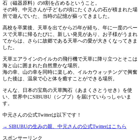
石（磁器原料）の8割を占めるということ。
その時、中元さんが子どもの頃にたくさんの石が積まれた場
所で遊んでいた、当時の記憶が蘇ってきました。
高校を卒業後、天草を出てから25年が経ち、年に一度のペー
スで天草に帰るたびに、新しい発見があり、お子様がうまれ
てからは、さらに故郷である天草への愛が大きくなってきま
した。
天草エアラインのイルカの飛行機で天草に降り立つとそこは
海と山に囲まれた自然豊かな場所。
海の幸、山の幸を同時に楽しめ、イルカウォッチングで興奮
した後は、温泉で心と体を癒すことができる場所。
そんな、日本の宝島の天草陶石（あまくさとうせき）を使
い、世界中にSIBUBU（シブブ）を届けていらっしゃいま
す。
中元さんの公式Twitterは以下です！
→ SIBUBUの生みの親、中元さんの公式Twitterはこちら
スポンサーリンク