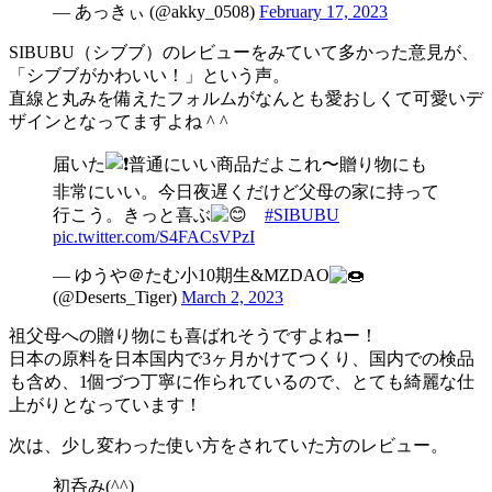
— あっきぃ (@akky_0508)
February 17, 2023
SIBUBU（シブブ）のレビューをみていて多かった意見が、
「シブブがかわいい！」という声。
直線と丸みを備えたフォルムがなんとも愛おしくて可愛いデ
ザインとなってますよね ^ ^
届いた
普通にいい商品だよこれ〜贈り物にも
非常にいい。今日夜遅くだけど父母の家に持って
行こう。きっと喜ぶ
#SIBUBU
pic.twitter.com/S4FACsVPzI
— ゆうや＠たむ小10期生&MZDAO
(@Deserts_Tiger)
March 2, 2023
祖父母への贈り物にも喜ばれそうですよねー！
日本の原料を日本国内で3ヶ月かけてつくり、国内での検品
も含め、1個づつ丁寧に作られているので、とても綺麗な仕
上がりとなっています！
次は、少し変わった使い方をされていた方のレビュー。
初呑み(^^)