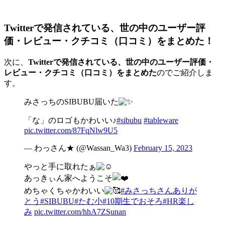
Twitterで発信されている、世の中のユーザー評
価・レビュー・クチコミ（口コミ）をまとめた！
次に、
Twitterで発信されている、世の中のユーザー評価・
レビュー・クチコミ（口コミ）をまとめた
のでご紹介しま
す。
みさっちのSIBUBU届いた
「な」のロゴもかわいい♪
#sibubu
#tableware
pic.twitter.com/87FqNlw9U5
— わっさん★ (@Wassan_Wa3)
February 15, 2023
やっと手に取れたぁ
あっきぃん家へようこそ
めちゃくちゃかわいい
#みさっちさんありが
とう
#SIBUBU
#たむ小
#10期生でおそろ
#HR楽し
み
pic.twitter.com/hhA7ZSunan