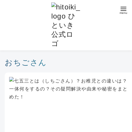
コ
ン
テ
ン
ツ
へ
移
動
おちごさん