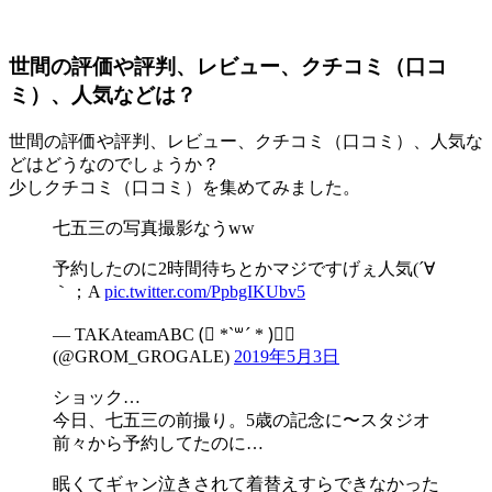
世間の評価や評判、レビュー、クチコミ（口コ
ミ）、人気などは？
世間の評価や評判、レビュー、クチコミ（口コミ）、人気な
どはどうなのでしょうか？
少しクチコミ（口コミ）を集めてみました。
七五三の写真撮影なうww
予約したのに2時間待ちとかマジですげぇ人気(´∀
｀；A
pic.twitter.com/PpbgIKUbv5
— TAKAteamABC (⃔ *`꒳´ * )⃕↝
(@GROM_GROGALE)
2019年5月3日
ショック…
今日、七五三の前撮り。5歳の記念に〜スタジオ
前々から予約してたのに…
眠くてギャン泣きされて着替えすらできなかった