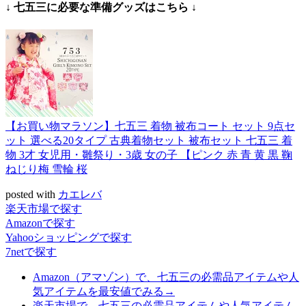
↓ 七五三に必要な準備グッズはこちら ↓
【お買い物マラソン】七五三 着物 被布コート セット 9点セ
ット 選べる20タイプ 古典着物セット 被布セット 七五三 着
物 3才 女児用・雛祭り・3歳 女の子 【ピンク 赤 青 黄 黒 鞠
ねじり梅 雪輪 桜
posted with
カエレバ
楽天市場で探す
Amazonで探す
Yahooショッピングで探す
7netで探す
Amazon（アマゾン）で、七五三の必需品アイテムや人
気アイテムを最安値でみる→
楽天市場で、七五三の必需品アイテムや人気アイテム