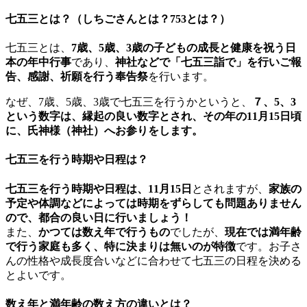
七五三とは？（しちごさんとは？753とは？）
七五三とは、
7歳、5歳、3歳の子どもの成長と健康を祝う日
本の年中行事
であり、
神社などで「七五三詣で」を行いご報
告、感謝、祈願を行う奉告祭
を行います。
なぜ、7歳、5歳、3歳で七五三を行うかというと、
７、5、3
という数字は、縁起の良い数字とされ、その年の11月15日頃
に、氏神様（神社）へお参りをします。
七五三を行う時期や日程は？
七五三を行う時期や日程は、11月15日
とされますが、
家族の
予定や体調などによっては時期をずらしても問題ありません
ので、都合の良い日に行いましょう！
また、
かつては数え年で行うもの
でしたが、
現在では満年齢
で行う家庭も多く、特に決まりは無いのが特徴
です。お子さ
んの性格や成長度合いなどに合わせて七五三の日程を決める
とよいです。
数え年と満年齢の数え方の違いとは？