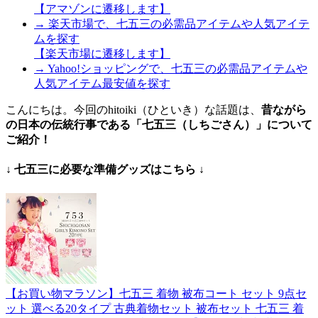
【アマゾンに遷移します】
→ 楽天市場で、七五三の必需品アイテムや人気アイテ
ムを探す
【楽天市場に遷移します】
→ Yahoo!ショッピングで、七五三の必需品アイテムや
人気アイテム最安値を探す
こんにちは。今回のhitoiki（ひといき）な話題は、
昔ながら
の日本の伝統行事である「七五三（しちごさん）」について
ご紹介！
↓ 七五三に必要な準備グッズはこちら ↓
【お買い物マラソン】七五三 着物 被布コート セット 9点セ
ット 選べる20タイプ 古典着物セット 被布セット 七五三 着