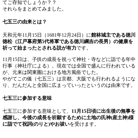
てご存知でしょうか？？
それらをまとめてみました。
七五三の由来とは？
天和元年11月15日（1681年12月24日）に
館林城主である徳川
徳松（江戸幕府第5代将軍である徳川綱吉の長男）の健康を
祈って始まったとされる説が有力
です。
11月15日は、子供の成長を祝って神社・寺などに詣でる年中
行事（神社庁による）。現在では全国で盛んに行われている
が、元来は関東圏における地方風俗でした。
やがてこの儀（七五三）は京都、大阪でも行われるようにな
り、だんだんと全国に広まっていったというのは由来です。
七五三に参加する意味
七五三に参加する意味として、
11月15日頃に出生後の無事を
感謝し、今後の成長を祈願するために土地の氏神(産土神)様
に詣でて祝詞(のりと)やお祓い
を受けます。