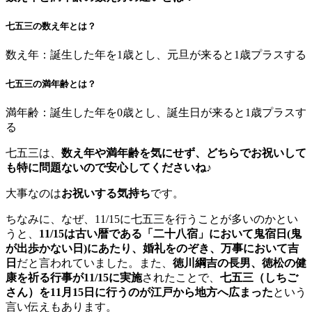
七五三の数え年とは？
数え年：誕生した年を1歳とし、元旦が来ると1歳プラスする
七五三の満年齢とは？
満年齢：誕生した年を0歳とし、誕生日が来ると1歳プラスす
る
七五三は、
数え年や満年齢を気にせず、どちらでお祝いして
も特に問題ないので安心してくださいね♪
大事なのは
お祝いする気持ち
です。
ちなみに、なぜ、11/15に七五三を行うことが多いのかとい
うと、
11/15は古い暦である「二十八宿」において鬼宿日(鬼
が出歩かない日)にあたり、婚礼をのぞき、万事において吉
日
だと言われていました。また、
徳川綱吉の長男、徳松の健
康を祈る行事が11/15に実施
されたことで、
七五三（しちご
さん）を11月15日に行うのが江戸から地方へ広まった
という
言い伝えもあります。