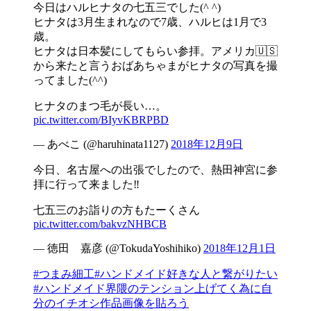
今日はハルヒナタの七五三でした(^ ^)
ヒナタは3月生まれなので7歳、ハルヒは1月で3
歳。
ヒナタは日本髪にしてもらい参拝。アメリカ🇺🇸
から来たと言うおばあちゃまがヒナタの写真を撮
ってました(^^)
ヒナタのまつ毛が長い…。
pic.twitter.com/BIyvKBRPBD
— あべこ (@haruhinata1127)
2018年12月9日
今日、名古屋への出張でしたので、熱田神宮に参
拝に行って来ました‼️
七五三のお詣りの方もたーくさん
pic.twitter.com/bakvzNHBCB
— 徳田 嘉彦 (@TokudaYoshihiko)
2018年12月1日
#つまみ細工
#ハンドメイド好きな人と繋がりたい
#ハンドメイド界隈のテンション上げてく為に自
分のイチオシ作品画像を貼ろう