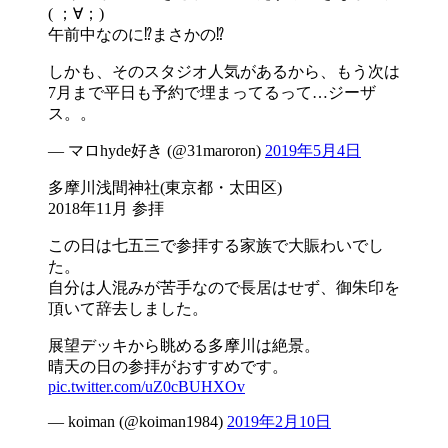
( ；∀；)
午前中なのに⁉︎まさかの⁉︎
しかも、そのスタジオ人気があるから、もう次は
7月まで平日も予約で埋まってるって…ジーザ
ス。。
— マロhyde好き (@31maroron)
2019年5月4日
多摩川浅間神社(東京都・太田区)
2018年11月 参拝
この日は七五三で参拝する家族で大賑わいでし
た。
自分は人混みが苦手なので長居はせず、御朱印を
頂いて辞去しました。
展望デッキから眺める多摩川は絶景。
晴天の日の参拝がおすすめです。
pic.twitter.com/uZ0cBUHXOv
— koiman (@koiman1984)
2019年2月10日