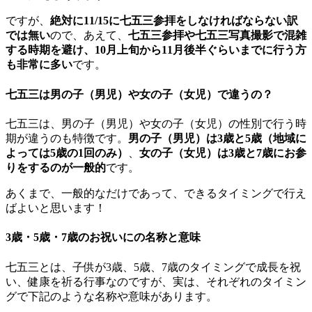
ですが、
絶対に11/15に七五三参拝をしなければならない訳
では無い
ので、あえて、
七五三参拝や七五三写真撮影で混雑
する時期を避け、10月上旬から11月後半ぐらいまでに行う方
も非常に多い
です。
七五三は男の子（男児）や女の子（女児）で違うの？
七五三は、男の子（男児）や女の子（女児）の性別で行う時
期が違うのも特徴です。
男の子（男児）は3歳と5歳（地域に
よっては5歳の1回のみ）
、
女の子（女児）は3歳と7歳にお参
りをするのが一般的
です。
あくまで、一般的なだけであって、できるタイミングで行え
ばよいと思います！
3歳・5歳・7歳のお祝いにの名称と意味
七五三とは、子供が3歳、5歳、7歳のタイミングで成長を祝
い、健康を祈る行事なのですが、実は、それぞれのタイミン
グで下記のような名称や意味があります。