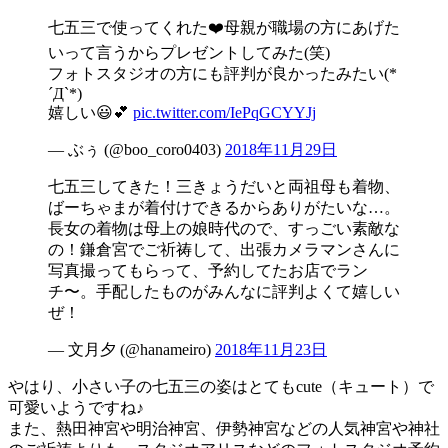
七五三で使ってくれた❤️母親が職場の方にあげた
いって言うからプレゼントしてみた(笑)
フォトスタジオの方にも評判が良かったみたい(*
´Д`*)
嬉しい😃💕
pic.twitter.com/IePqGCYYJj
— ぶぅ (@boo_coro0403)
2018年11月29日
七五三してきた！三きょうだいと両祖母も着物、
ばーちゃまが着付けできるからありがたいな…。
長女の着物は母上の娘時代ので、すっごい素敵な
の！鎌倉宮でご祈祷して、出張カメラマンさんに
写真撮ってもらって、予約してたお店でラン
チ〜。手配したものがみんなに評判よくて嬉しい
ぜ！
— 文月夕 (@hanameiro)
2018年11月23日
やはり、小さい子の七五三の姿はとてもcute（キュート）で
可愛いようですね♪
また、熱田神宮や明治神宮、伊勢神宮などの人気神宮や神社