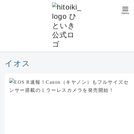
コ
ン
テ
ン
ツ
へ
移
動
イオス