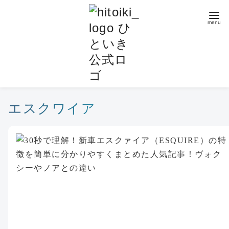
コ
ン
テ
ン
ツ
へ
移
動
エスクワイア