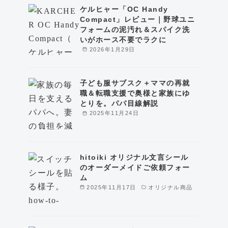
ケルヒャー「OC Handy
Compact」レビュー｜野球ユニ
フォームの泥汚れ＆スパイク洗
いがホース不要でラクに
2026年1月29日
子ども服サブスク＋ママの再就
職＆転職支援で奥様と家族にゆ
とりを。パパ目線解説
2025年11月24日
hitoiki オリジナル文言シール
のオーダーメイドご依頼フォー
ム
2025年11月17日
オリジナル商品