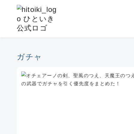
コ
ン
テ
ン
ツ
へ
移
ガチャ
動