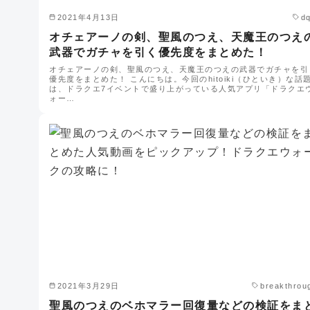
2021年4月13日
d
オチェアーノの剣、聖風のつえ、天魔王のつえ
武器でガチャを引く優先度をまとめた！
オチェアーノの剣、聖風のつえ、天魔王のつえの武器でガチャを引
優先度をまとめた！ こんにちは。今回のhitoiki（ひといき）な話
は、ドラクエ7イベントで盛り上がっている人気アプリ「ドラクエ
ォー…
2021年3月29日
breakthrou
聖風のつえのベホマラー回復量などの検証をま