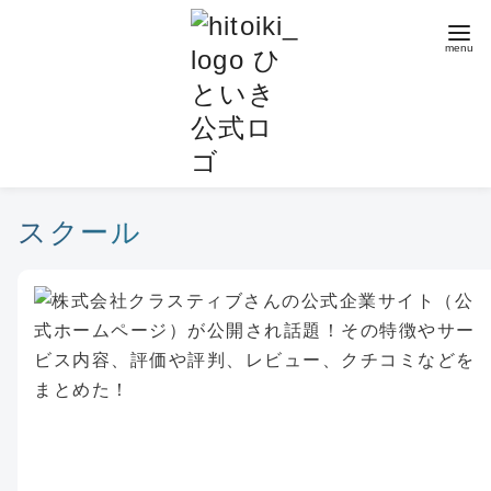
コ
ン
テ
ン
ツ
へ
移
動
スクール