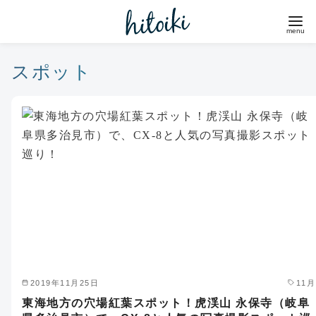
コ
ン
テ
ン
スポット
ツ
へ
移
動
2019年11月25日
11月
東海地方の穴場紅葉スポット！虎渓山 永保寺（岐阜