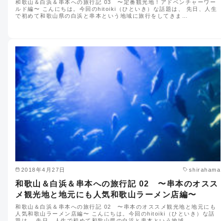
和歌山＆白浜＆串本への旅行記 03 〜定番観光地！アドベンチャーワー
ルド編〜 こんにちは。今回のhitoiki（ひといき）な話題は、 先日、人生
で初めて和歌山県の白浜と串本という地域に旅行をしてきま…
2018年4月27日
shirahama
和歌山＆白浜＆串本への旅行記 02 〜串本のオスス
メ観光地と地元にも人気和歌山ラーメン店編〜
和歌山＆白浜＆串本への旅行記 02 〜串本のオススメ観光地と地元にも
人気和歌山ラーメン店編〜 こんにちは。今回のhitoiki（ひといき）な話
題は、 先日、人生で初めて和歌山県の白浜と串本という地域…