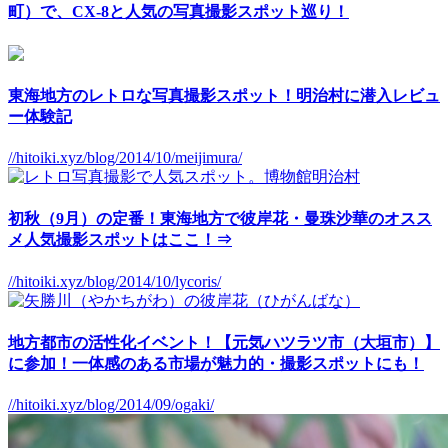
町）で、CX-8と人気の写真撮影スポット巡り！
東海地方のレトロな写真撮影スポット！明治村に潜入レビュ
ー体験記
//hitoiki.xyz/blog/2014/10/meijimura/
初秋（9月）の定番！東海地方で彼岸花・曼珠沙華のオスス
メ人気撮影スポットはここ！⇒
//hitoiki.xyz/blog/2014/10/lycoris/
地方都市の活性化イベント！【元気ハツラツ市（大垣市）】
に参加！一体感のある市場が魅力的・撮影スポットにも！
//hitoiki.xyz/blog/2014/09/ogaki/