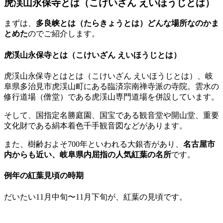
虎渓山永保寺とは（こけいざん えいほうじとは）
まずは、
多良峡とは（たらきょうとは）どんな場所なのかま
とめた
のでご紹介します。
虎渓山永保寺とは（こけいざん えいほうじとは）
虎渓山永保寺とはとは（こけいざん えいほうじとは）、岐
阜県多治見市虎渓山町にある臨済宗南禅寺派の寺院。雲水の
修行道場（僧堂）である虎渓山専門道場を併設しています。
そして、国指定名勝庭園、国宝である観音堂や開山堂、重要
文化財である絹本着色千手観音図などがあります。
また、樹齢およそ700年といわれる大銀杏があり、
名古屋市
内からも近い、岐阜県内屈指の人気紅葉の名所
です。
例年の紅葉見頃の時期
だいたい11月中旬〜11月下旬が、紅葉の見頃です。