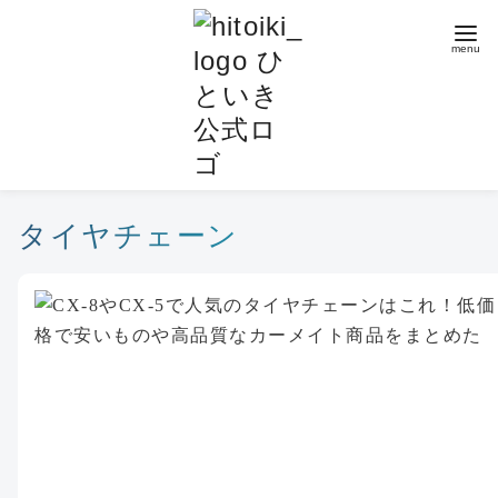
コ
ン
テ
ン
ツ
へ
移
動
タイヤチェーン