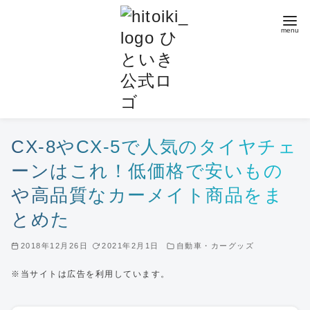
コ
ン
テ
ン
ツ
へ
移
動
CX-8やCX-5で人気のタイヤチェ
ーンはこれ！低価格で安いもの
や高品質なカーメイト商品をま
とめた
2018年12月26日
2021年2月1日
自動車・カーグッズ
※当サイトは広告を利用しています。