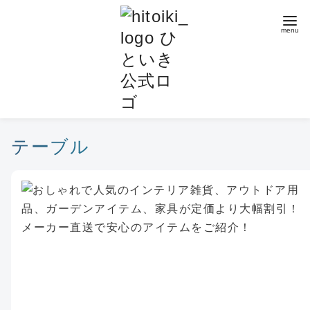
コ
ン
テ
ン
ツ
へ
移
動
テーブル