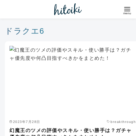
コ
ン
テ
ン
ドラクエ6
ツ
へ
移
動
2023年7月28日
breakthrough
幻魔王のツメの評価やスキル・使い勝手は？ガチャ