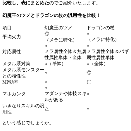
比較し、表にまとめた
のでご紹介いたします。
幻魔王のツメとドラゴンの杖の汎用性を比較！
項目
幻魔王のツメ
ドラゴンの杖
◎
○
平均火力
（メラに特化）
（メラに特化）
○
○
メラ属性全体＆無属
メラ属性全体＆バギ
対応属性
性属性単体・全体
属性属性単体
メタル系対策
○（単体）
○（全体）
メタル系モンスター
◎
○
との相性性
MP効率
×
◎
○
マダンテや体技スキ
マホカンタ
×
ルがある
いきなりスキルの汎
△
○
用性
という感じでしょうか。