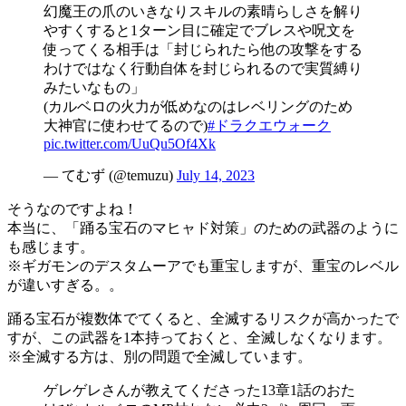
幻魔王の爪のいきなりスキルの素晴らしさを解り
やすくすると1ターン目に確定でブレスや呪文を
使ってくる相手は「封じられたら他の攻撃をする
わけではなく行動自体を封じられるので実質縛り
みたいなもの」
(カルベロの火力が低めなのはレベリングのため
大神官に使わせてるので)
#ドラクエウォーク
pic.twitter.com/UuQu5Of4Xk
— てむず (@temuzu)
July 14, 2023
そうなのですよね！
本当に、「踊る宝石のマヒャド対策」のための武器のように
も感じます。
※ギガモンのデスタムーアでも重宝しますが、重宝のレベル
が違いすぎる。。
踊る宝石が複数体でてくると、全滅するリスクが高かったで
すが、この武器を1本持っておくと、全滅しなくなります。
※全滅する方は、別の問題で全滅しています。
ゲレゲレさんが教えてくださった13章1話のおた