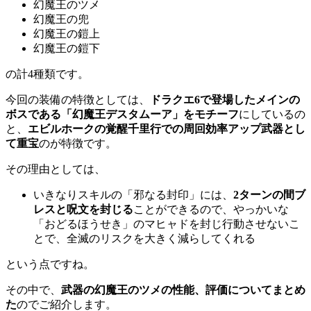
幻魔王のツメ
幻魔王の兜
幻魔王の鎧上
幻魔王の鎧下
の計4種類です。
今回の装備の特徴としては、
ドラクエ6で登場したメインの
ボスである「幻魔王デスタムーア」をモチーフ
にしているの
と、
エビルホークの覚醒千里行での周回効率アップ武器とし
て重宝
のが特徴です。
その理由としては、
いきなりスキルの「邪なる封印」には、
2ターンの間ブ
レスと呪文を封じる
ことができるので、やっかいな
「おどるほうせき」のマヒャドを封じ行動させないこ
とで、全滅のリスクを大きく減らしてくれる
という点ですね。
その中で、
武器の幻魔王のツメの性能、評価についてまとめ
た
のでご紹介します。