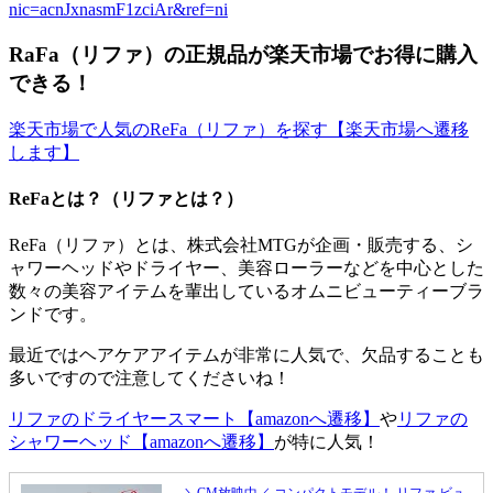
nic=acnJxnasmF1zciAr&ref=ni
RaFa（リファ）の正規品が楽天市場でお得に購入
できる！
楽天市場で人気のReFa（リファ）を探す【楽天市場へ遷移
します】
ReFaとは？（リファとは？）
ReFa（リファ）とは、株式会社MTGが企画・販売する、シ
ャワーヘッドやドライヤー、美容ローラーなどを中心とした
数々の美容アイテムを輩出しているオムニビューティーブラ
ンドです。
最近ではヘアケアアイテムが非常に人気で、欠品することも
多いですので注意してくださいね！
リファのドライヤースマート
【amazonへ遷移】
や
リファの
シャワーヘッド
【amazonへ遷移】
が特に人気！