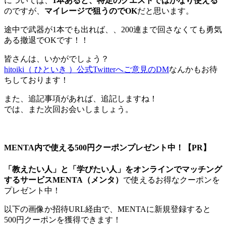
については、
1本あると、特定のクエストではかなり使える
のですが、
マイレージで狙うのでOK
だと思います。
途中で武器が1本でも出れば、、200連まで回さなくても勇気
ある撤退でOKです！！
皆さんは、いかがでしょう？
hitoiki（ ひといき ）公式Twitterへご意見のDM
なんかもお待
ちしております！
また、追記事項があれば、追記しますね！
では、また次回お会いしましょう。
MENTA内で使える
500円クーポン
プレゼント中！
【PR】
「教えたい人」と「学びたい人」をオンラインでマッチング
するサービスMENTA（メンタ）
で使えるお得なクーポンを
プレゼント中！
以下の画像か招待URL経由で、MENTAに新規登録すると
500円クーポンを獲得できます！