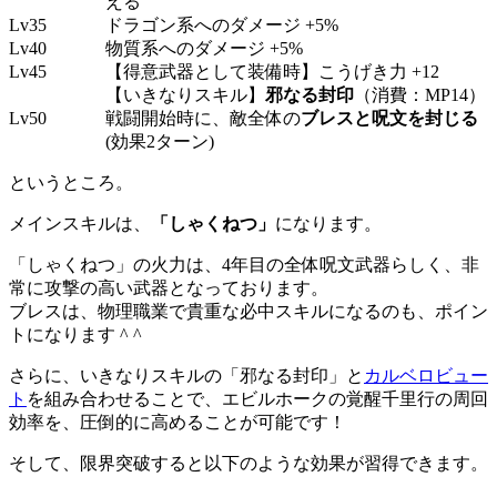
える
Lv35
ドラゴン系へのダメージ +5%
Lv40
物質系へのダメージ +5%
Lv45
【得意武器として装備時】こうげき力 +12
【いきなりスキル】
邪なる封印
（消費：MP14）
Lv50
戦闘開始時に、敵全体の
ブレスと呪文を封じる
(効果2ターン)
というところ。
メインスキルは、
「しゃくねつ」
になります。
「しゃくねつ」の火力は、4年目の全体呪文武器らしく、非
常に攻撃の高い武器となっております。
ブレスは、物理職業で貴重な必中スキルになるのも、ポイン
トになります ^ ^
さらに、いきなりスキルの「邪なる封印」と
カルベロビュー
ト
を組み合わせることで、エビルホークの覚醒千里行の周回
効率を、圧倒的に高めることが可能です！
そして、限界突破すると以下のような効果が習得できます。