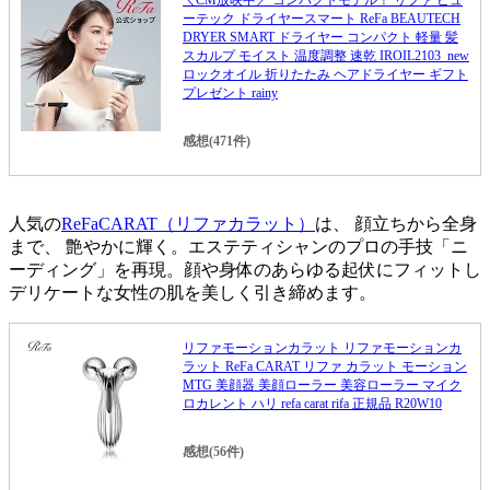
＼CM放映中／ コンパクトモデル！ リファ ビュ
ーテック ドライヤースマート ReFa BEAUTECH
DRYER SMART ドライヤー コンパクト 軽量 髪
スカルプ モイスト 温度調整 速乾 IROIL2103_new
ロックオイル 折りたたみ ヘアドライヤー ギフト
プレゼント rainy
感想(471件)
人気の
ReFaCARAT（リファカラット）
は、 顔立ちから全身
まで、 艶やかに輝く。エステティシャンのプロの手技「ニ
ーディング」を再現。顔や身体のあらゆる起伏にフィットし
デリケートな女性の肌を美しく引き締めます。
リファモーションカラット リファモーションカ
ラット ReFa CARAT リファ カラット モーション
MTG 美顔器 美顔ローラー 美容ローラー マイク
ロカレント ハリ refa carat rifa 正規品 R20W10
感想(56件)