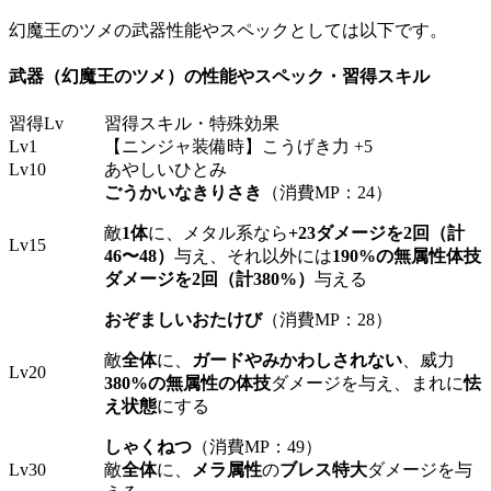
幻魔王のツメの武器性能やスペックとしては以下です。
武器（幻魔王のツメ）の性能やスペック・習得スキル
習得Lv
習得スキル・特殊効果
Lv1
【ニンジャ装備時】こうげき力 +5
Lv10
あやしいひとみ
ごうかいなきりさき
（消費MP：24）
敵
1体
に、メタル系なら
+23ダメージを2回（計
Lv15
46〜48）
与え、それ以外には
190%の無属性体技
ダメージを2回（計380%）
与える
おぞましいおたけび
（消費MP：28）
敵
全体
に、
ガードやみかわしされない
、威力
Lv20
380%の無属性の体技
ダメージを与え、まれに
怯
え状態
にする
しゃくねつ
（消費MP：49）
Lv30
敵
全体
に、
メラ属性
の
ブレス特大
ダメージを与