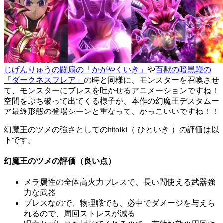
じげんりゅうの闘扇の「かがやくいき」
や
百獣の暗黒鞭の
「ダークネスフレア」
の時と同様に、モンスターを召喚させ
て、モンスターにブレスを吐かせるアニメーションですね！
空間をぶち破って出てくる様子が、本作の幻魔王デスタムー
ア最終形態の登場シーンと重なって、かっこいいですね！！
幻魔王のツメの強さとしてのhitoiki（ ひといき ）の評価は以
下です。
幻魔王のツメの評価（良い点）
メラ属性の全体高火力ブレスで、長い間使える武器強
力な武器
ブレスなので、物理職でも、必中でダメージを与えら
れるので、周回ストレスが減る