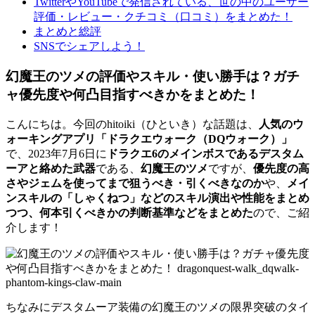
TwitterやYouTubeで発信されている、世の中のユーザー
評価・レビュー・クチコミ（口コミ）をまとめた！
まとめと総評
SNSでシェアしよう！
幻魔王のツメの評価やスキル・使い勝手は？ガチ
ャ優先度や何凸目指すべきかをまとめた！
こんにちは。今回のhitoiki（ひといき）な話題は、
人気のウ
ォーキングアプリ「ドラクエウォーク（DQウォーク）」
で、2023年7月6日に
ドラクエ6のメインボスであるデスタム
ーアと絡めた武器
である、
幻魔王のツメ
ですが、
優先度の高
さやジェムを使ってまで狙うべき・引くべきなのか
や、
メイ
ンスキルの「しゃくねつ」などのスキル演出や性能をまとめ
つつ、何本引くべきかの判断基準などをまとめた
ので、ご紹
介します！
ちなみにデスタムーア装備の幻魔王のツメの限界突破のタイ