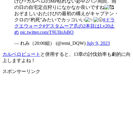
けび+カルベロのMP枯れない必中2パン周回、雨
の日の自宅定点狩りになかなか良いですね
おぞましいおたけびの最初の構えがキャプテン・
クロの“杓死”みたいでカッコいい
#ドラ
クエウォーク
#デスタムーア爪の2本目はLv20止
め
pic.twitter.com/T9UIIoJsBO
— れみ（20:00組） (@remi_DQW)
July 9, 2023
カルベロビュート
と併用すると、13章の討伐効率も劇的に向
上しますよね！
スポンサーリンク