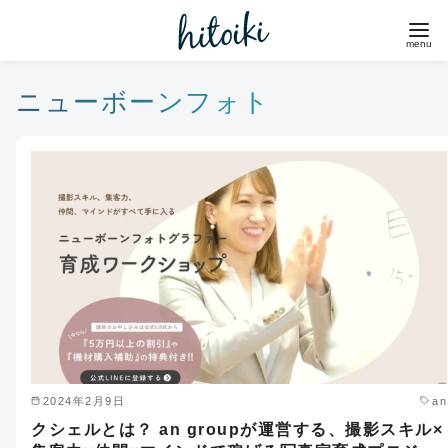
コ
ン
テ
ン
ニューボーンフォト
ツ
へ
移
動
2024年2月9日
an
クシェルとは？ an groupが運営する、撮影スキル×