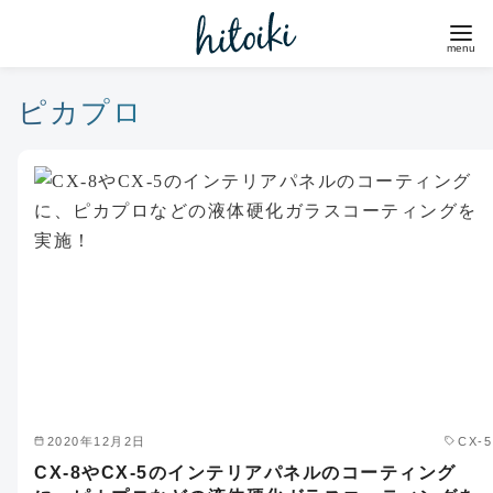
コ
ン
テ
ン
ピカプロ
ツ
へ
移
動
2020年12月2日
CX-5
CX-8やCX-5のインテリアパネルのコーティング