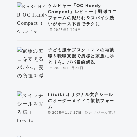
ケルヒャー「OC Handy
Compact」レビュー｜野球ユニ
フォームの泥汚れ＆スパイク洗
いがホース不要でラクに
2026年1月29日
子ども服サブスク＋ママの再就
職＆転職支援で奥様と家族にゆ
とりを。パパ目線解説
2025年11月24日
hitoiki オリジナル文言シール
のオーダーメイドご依頼フォー
ム
2025年11月17日
オリジナル商品