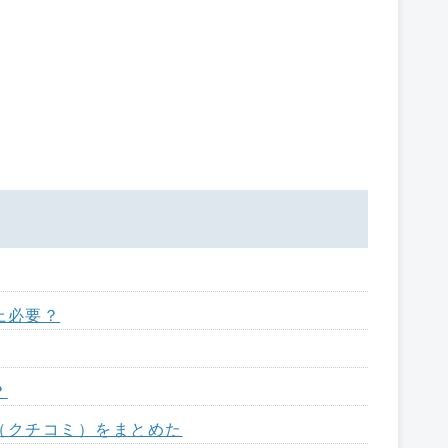
上必要？
？
（クチコミ）をまとめた