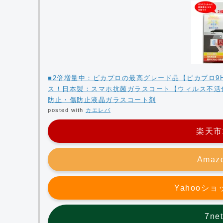
■2倍増量中：ピカプロの最高グレード品【ピカプロ
ス！日本製：スマホ抗菌ガラスコート【ウィルス不活化
防止・傷防止液晶ガラスコート剤
posted with
カエレバ
楽天市
Ama
Yahooシ
7n