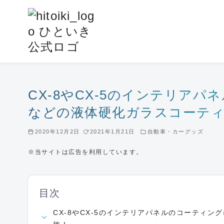
コ
ン
テ
ン
ツ
へ
移
CX-8やCX-5のインテリア
動
などの液体硬化ガラスコーテ
2020年12月2日
2021年1月21日
自動車・カーグッズ
※当サイトは広告を利用しています。
目次
CX-8やCX-5のインテリアパネルのコーティ