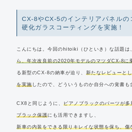
CX-8やCX-5のインテリアパネ
硬化ガラスコーティングを実施！
こんにちは。今回のhitoiki（ひといき）な話題
ら、年次改良前の2020年モデルのマツダCX-8に
る新型のCX-8の納車が迫り、
新たなレビューと
を実施
したので、どういうものか自分への覚書も
CX8と同じように、
ピアノブラックのパーツが多用
ブラック保護
にも活用できますし、
新車の内装をできる限りキレイな状態を保ち、傷