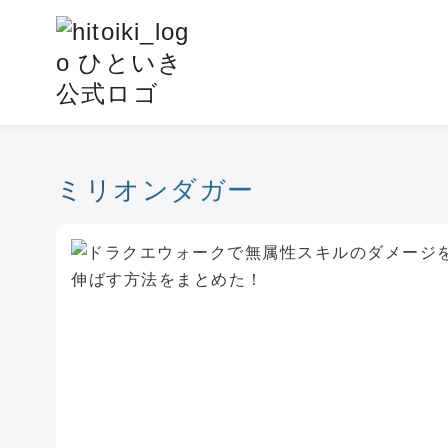
コ
ン
テ
ン
ツ
へ
移
ミリオンダガー
動