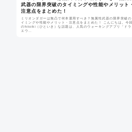
武器の限界突破のタイミングや性能やメリット
注意点をまとめた！
ミリオンダガーは無凸で何本運用すべき？無属性武器の限界突破の
イミングや性能やメリット・注意点をまとめた！ こんにちは。今
のhitoiki（ひといき）な話題は、人気のウォーキングアプリ「ドラ
エウ…