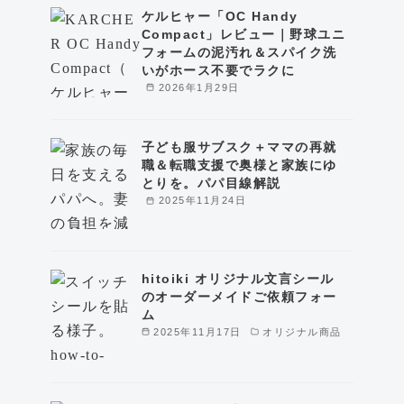
ケルヒャー「OC Handy
Compact」レビュー｜野球ユニ
フォームの泥汚れ＆スパイク洗
いがホース不要でラクに
2026年1月29日
子ども服サブスク＋ママの再就
職＆転職支援で奥様と家族にゆ
とりを。パパ目線解説
2025年11月24日
hitoiki オリジナル文言シール
のオーダーメイドご依頼フォー
ム
2025年11月17日
オリジナル商品