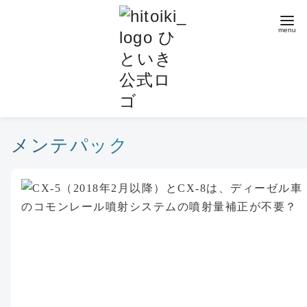
コ
ン
テ
ン
ツ
へ
移
動
メンテパック