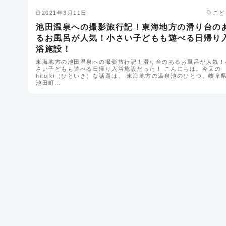
2021年3月11日
こど
池田温泉への撮影旅行記！東海地方の滑り台の
るお風呂が人気！小さい子どもも遊べる日帰り
浴施設！
東海地方の池田温泉への撮影旅行記！滑り台のあるお風呂が人気！
さい子どもも遊べる日帰り入浴施設だった！ こんにちは。今回の
hitoiki（ひといき）な話題は、 東海地方の温泉池のひとつ、岐阜
池田町…