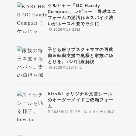
ケルヒャー「OC Handy
Compact」レビュー｜野球ユニ
フォームの泥汚れ＆スパイク洗
いがホース不要でラクに
2026年1月29日
子ども服サブスク＋ママの再就
職＆転職支援で奥様と家族にゆ
とりを。パパ目線解説
2025年11月24日
hitoiki オリジナル文言シール
のオーダーメイドご依頼フォー
ム
2025年11月17日
オリジナル商品