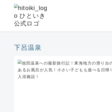
コ
ン
テ
ン
ツ
へ
移
下呂温泉
動