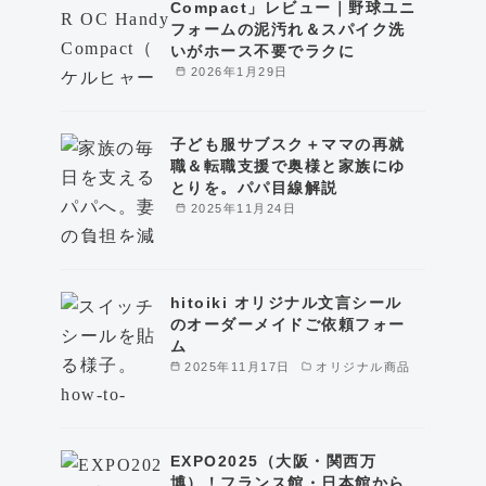
Compact」レビュー｜野球ユニ
フォームの泥汚れ＆スパイク洗
いがホース不要でラクに
2026年1月29日
子ども服サブスク＋ママの再就
職＆転職支援で奥様と家族にゆ
とりを。パパ目線解説
2025年11月24日
hitoiki オリジナル文言シール
のオーダーメイドご依頼フォー
ム
2025年11月17日
オリジナル商品
EXPO2025（大阪・関西万
博）！フランス館・日本館から