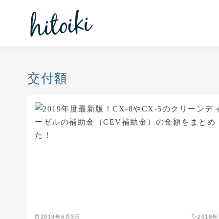
コ
ン
テ
ン
ツ
へ
交付額
移
動
2019年6月3日
2018