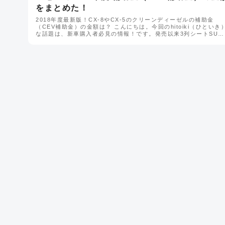
をまとめた！
2018年度最新版！CX-8やCX-5のクリーンディーゼルの補助金
（CEV補助金）の金額は？ こんにちは。今回のhitoiki（ひといき
な話題は、新車購入者必見の情報！です。発売以来3列シートSU…