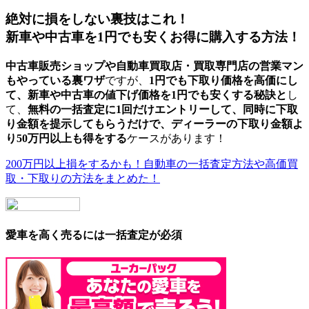
絶対に損をしない裏技はこれ！
新車や中古車を1円でも安くお得に購入する方法！
中古車販売ショップや自動車買取店・買取専門店の営業マン
もやっている
裏ワザ
ですが、
1円でも
下取り価格を高価
にし
て、
新車や中古車の値下げ価格を1円でも安くする秘訣
と
し
て、
無料の一括査定に1回だけエントリーして、同時に下取
り金額を提示してもらうだけ
で、ディーラーの下取り金額よ
り
50万円以上も得
をする
ケースがあります！
200万円以上損をするかも！自動車の一括査定方法や高価買
取・下取りの方法をまとめた！
愛車を高く売るには一括査定が必須