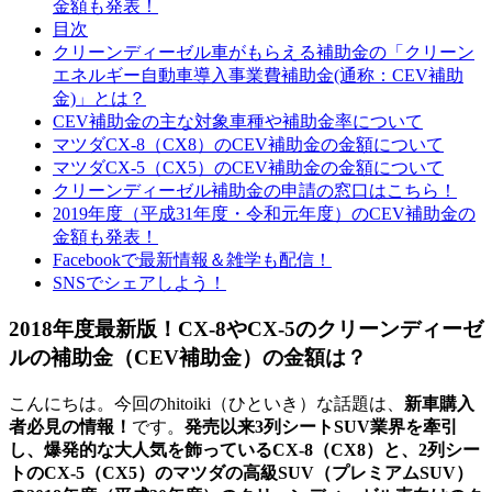
金額も発表！
目次
クリーンディーゼル車がもらえる補助金の「クリーン
エネルギー自動車導入事業費補助金(通称：CEV補助
金)」とは？
CEV補助金の主な対象車種や補助金率について
マツダCX-8（CX8）のCEV補助金の金額について
マツダCX-5（CX5）のCEV補助金の金額について
クリーンディーゼル補助金の申請の窓口はこちら！
2019年度（平成31年度・令和元年度）のCEV補助金の
金額も発表！
Facebookで最新情報＆雑学も配信！
SNSでシェアしよう！
2018年度最新版！CX-8やCX-5のクリーンディーゼ
ルの補助金（CEV補助金）の金額は？
こんにちは。今回のhitoiki（ひといき）な話題は、
新車購入
者必見の情報！
です。
発売以来3列シートSUV業界を牽引
し、爆発的な大人気を飾っているCX-8（CX8）と、2列シー
トのCX-5（CX5）のマツダの高級SUV（プレミアムSUV）