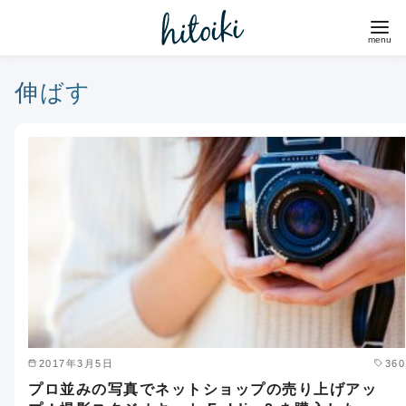
コ
ン
テ
ン
伸ばす
ツ
へ
移
動
2017年3月5日
360
プロ並みの写真でネットショップの売り上げアッ