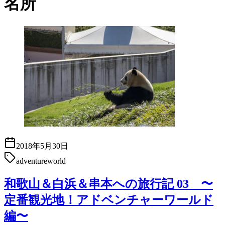
名所
2018年5月30日
adventureworld
和歌山＆白浜＆串本への旅行記 03 〜
定番観光地！アドベンチャーワールド
編〜