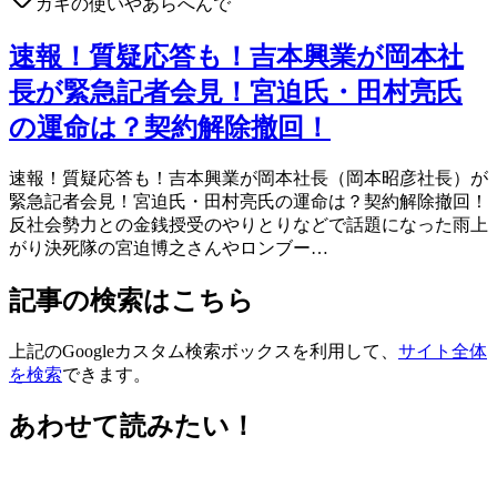
ガキの使いやあらへんで
速報！質疑応答も！吉本興業が岡本社
長が緊急記者会見！宮迫氏・田村亮氏
の運命は？契約解除撤回！
速報！質疑応答も！吉本興業が岡本社長（岡本昭彦社長）が
緊急記者会見！宮迫氏・田村亮氏の運命は？契約解除撤回！
反社会勢力との金銭授受のやりとりなどで話題になった雨上
がり決死隊の宮迫博之さんやロンブー…
記事の検索はこちら
上記のGoogleカスタム検索ボックスを利用して、
サイト全体
を検索
できます。
あわせて読みたい！