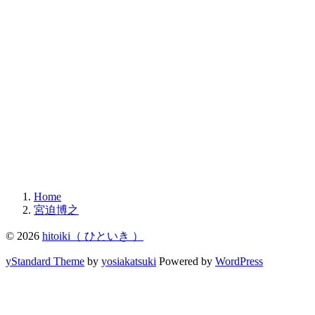
Home
宮迫博之
© 2026
hitoiki（ ひといき ）
yStandard Theme
by
yosiakatsuki
Powered by
WordPress