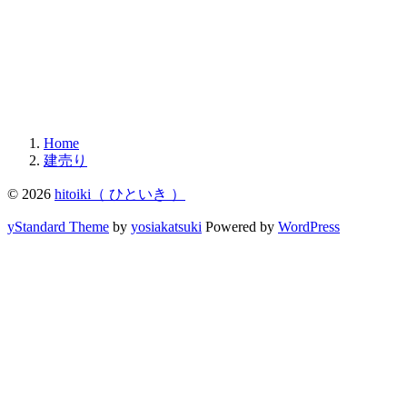
Home
建売り
© 2026
hitoiki（ ひといき ）
yStandard Theme
by
yosiakatsuki
Powered by
WordPress