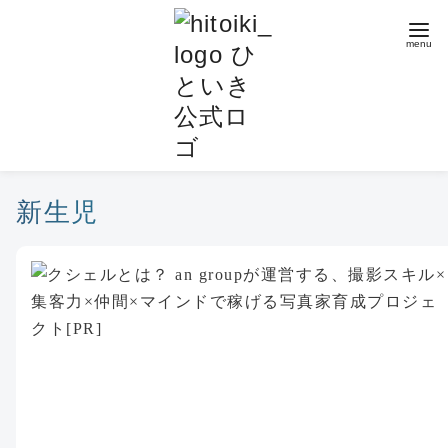
コ
ン
テ
ン
ツ
へ
移
動
新生児