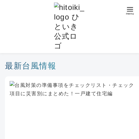
コ
ン
テ
ン
ツ
へ
移
動
最新台風情報