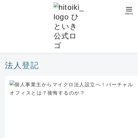
コ
ン
テ
ン
ツ
へ
移
動
法人登記