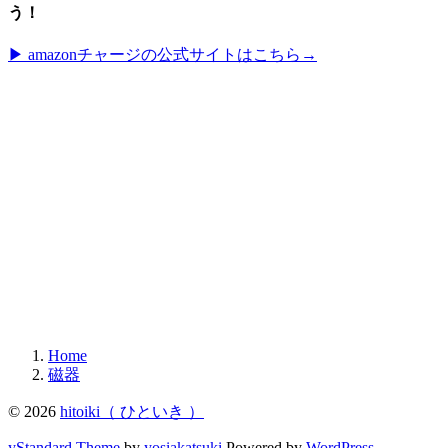
う！
▶︎ amazonチャージの公式サイトはこちら→
Home
磁器
© 2026
hitoiki（ ひといき ）
yStandard Theme
by
yosiakatsuki
Powered by
WordPress