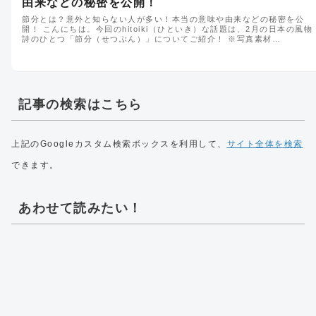
由来などの秘密を公開！
節分とは？意外と知らない人が多い！本当の意味や由来などの秘密を公
開！ こんにちは。今回のhitoiki（ひといき）な話題は、2月の日本の風物
詩のひとつ「節分（せつぶん）」についてご紹介！ ※写真素材…
記事の検索はこちら
上記のGoogleカスタム検索ボックスを利用して、
サイト全体を検索
できます。
あわせて読みたい！