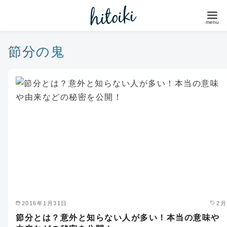
コ
ン
テ
ン
節分の鬼
ツ
へ
移
動
2016年1月31日
2月
節分とは？意外と知らない人が多い！本当の意味や