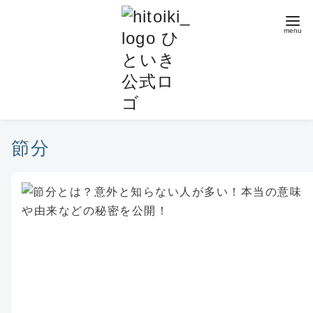
コ
ン
テ
ン
ツ
へ
移
動
節分