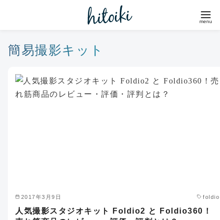
コ
ン
テ
ン
簡易撮影キット
ツ
へ
移
動
2017年3月9日
foldio
人気撮影スタジオキット Foldio2 と Foldio360！