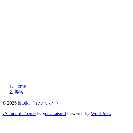
Home
美容
© 2026
hitoiki（ ひといき ）
yStandard Theme
by
yosiakatsuki
Powered by
WordPress